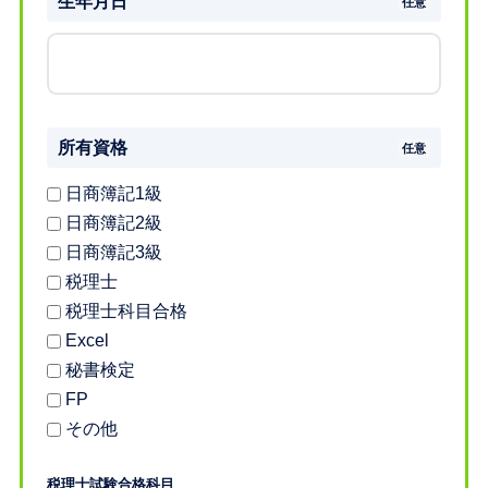
生年月日
所有資格
日商簿記1級
日商簿記2級
日商簿記3級
税理士
税理士科目合格
Excel
秘書検定
FP
その他
税理士試験合格科目